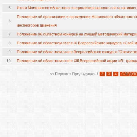
5
Итоги Московского областного специализированного слета активис
Положение об организации и проведении Московского областного 
6
инспекторов движения
7
Положение об областном конкурсе на лучший методический матери
8
Положение об областном этапе IX Всероссийского конкурса «Свой 
9
Положение об областном этапе Всероссийского конкурса "Отечеств
10
Положение об областном этапе XIII Всероссийской акции «Я - граж
<<
Первая
<
Предыдущая
1
2
3
4
СЛЕДУ