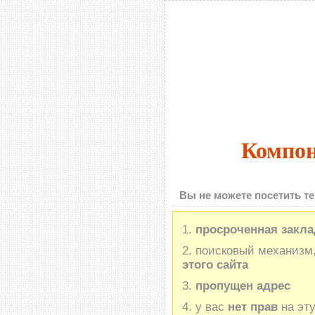
Компон
Вы не можете посетить те
просроченная закла
поисковый механизм,
этого сайта
пропущен адрес
у вас
нет прав
на эту